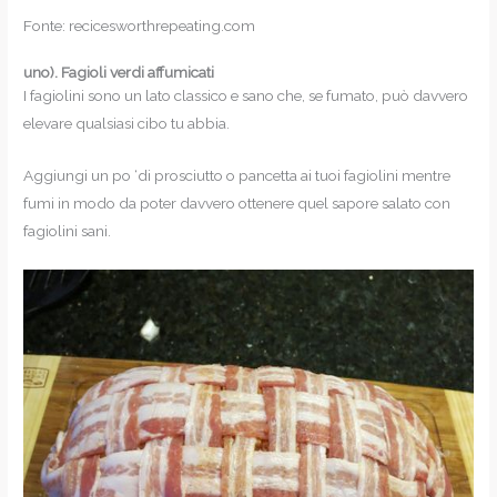
Fonte: recicesworthrepeating.com
uno).
Fagioli verdi affumicati
I fagiolini sono un lato classico e sano che, se fumato, può davvero
elevare qualsiasi cibo tu abbia.
Aggiungi un po ‘di prosciutto o pancetta ai tuoi fagiolini mentre
fumi in modo da poter davvero ottenere quel sapore salato con
fagiolini sani.