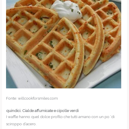
Fonte: willcookforsmiles.com
quindici.
Cialde affumicate e cipolle verdi
I waffle hanno quel dolce profilo che tutti amano con un po ‘di
sciroppo d’acero.