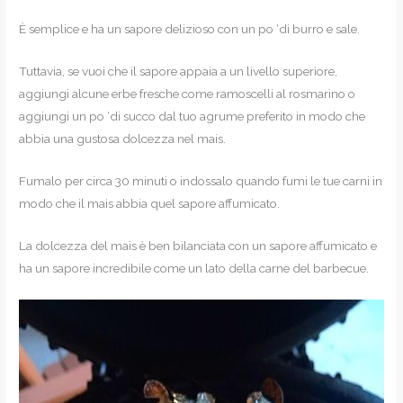
È semplice e ha un sapore delizioso con un po ‘di burro e sale.
Tuttavia, se vuoi che il sapore appaia a un livello superiore,
aggiungi alcune erbe fresche come ramoscelli al rosmarino o
aggiungi un po ‘di succo dal tuo agrume preferito in modo che
abbia una gustosa dolcezza nel mais.
Fumalo per circa 30 minuti o indossalo quando fumi le tue carni in
modo che il mais abbia quel sapore affumicato.
La dolcezza del mais è ben bilanciata con un sapore affumicato e
ha un sapore incredibile come un lato della carne del barbecue.