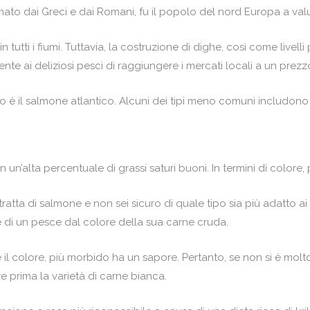
 dai Greci e dai Romani, fu il popolo del nord Europa a valut
 tutti i fiumi. Tuttavia, la costruzione di dighe, così come livelli
nte ai deliziosi pesci di raggiungere i mercati locali a un prezz
 il salmone atlantico. Alcuni dei tipi meno comuni includono i
un’alta percentuale di grassi saturi buoni. In termini di colore,
tta di salmone e non sei sicuro di quale tipo sia più adatto ai tu
 di un pesce dal colore della sua carne cruda.
l colore, più morbido ha un sapore. Pertanto, se non si è molto
are prima la varietà di carne bianca.