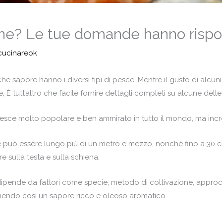
one? Le tue domande hanno rispo
cucinareok
e sapore hanno i diversi tipi di pesce. Mentre il gusto di alcuni
È tutt’altro che facile fornire dettagli completi su alcune del
sce molto popolare e ben ammirato in tutto il mondo, ma incredi
 può essere lungo più di un metro e mezzo, nonché fino a 30 chi
 sulla testa e sulla schiena.
o dipende da fattori come specie, metodo di coltivazione, approc
ornendo così un sapore ricco e oleoso aromatico.