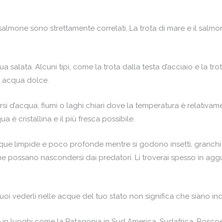
almone sono strettamente correlati. La trota di mare e il salm
 salata. Alcuni tipi, come la trota dalla testa d’acciaio e la trot
i acqua dolce.
corsi d’acqua, fiumi o laghi chiari dove la temperatura è relativ
è cristallina e il più fresca possibile.
e limpide e poco profonde mentre si godono insetti, granchi e
 possano nascondersi dai predatori. Li troverai spesso in agg
i vederli nelle acque del tuo stato non significa che siano ind
te in luoghi come la Patagonia in Sud America, Sudafrica, Rosc