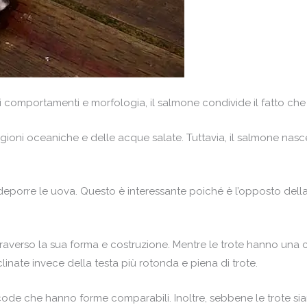
i comportamenti e morfologia, il salmone condivide il fatto che e
 regioni oceaniche e delle acque salate. Tuttavia, il salmone n
eporre le uova. Questo è interessante poiché è l’opposto della 
raverso la sua forma e costruzione. Mentre le trote hanno una c
clinate invece della testa più rotonda e piena di trote.
 code che hanno forme comparabili. Inoltre, sebbene le trote s