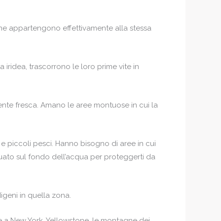
one appartengono effettivamente alla stessa
a iridea, trascorrono le loro prime vite in
amente fresca. Amano le aree montuose in cui la
 piccoli pesci. Hanno bisogno di aree in cui
uato sul fondo dell’acqua per proteggerti da
igeni in quella zona.
oe a New York, Yellowstone, le montagne dei