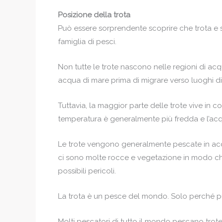
Posizione della trota
Può essere sorprendente scoprire che trota e s
famiglia di pesci.
Non tutte le trote nascono nelle regioni di acqua
acqua di mare prima di migrare verso luoghi d
Tuttavia, la maggior parte delle trote vive in 
temperatura è generalmente più fredda e l’acqua 
Le trote vengono generalmente pescate in acqu
ci sono molte rocce e vegetazione in modo che
possibili pericoli.
La trota è un pesce del mondo. Solo perché puo
Molti pescatori di tutto il mondo pescano tro