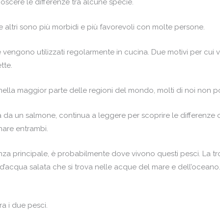
noscere le differenze tra alcune specie.
 altri sono più morbidi e più favorevoli con molte persone.
 vengono utilizzati regolarmente in cucina. Due motivi per cui
tte.
ella maggior parte delle regioni del mondo, molti di noi non p
a da un salmone, continua a leggere per scoprire le differenze 
nare entrambi.
renza principale, è probabilmente dove vivono questi pesci. La t
e d’acqua salata che si trova nelle acque del mare e dell’oceano
a i due pesci.