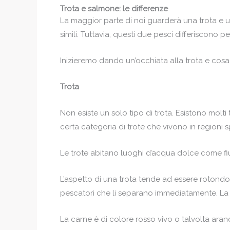
Trota e salmone: le differenze
La maggior parte di noi guarderà una trota e 
simili. Tuttavia, questi due pesci differiscono p
Inizieremo dando un’occhiata alla trota e cosa
Trota
Non esiste un solo tipo di trota. Esistono mol
certa categoria di trote che vivono in regioni s
Le trote abitano luoghi d’acqua dolce come fium
L’aspetto di una trota tende ad essere rotond
pescatori che li separano immediatamente. L
La carne è di colore rosso vivo o talvolta ara