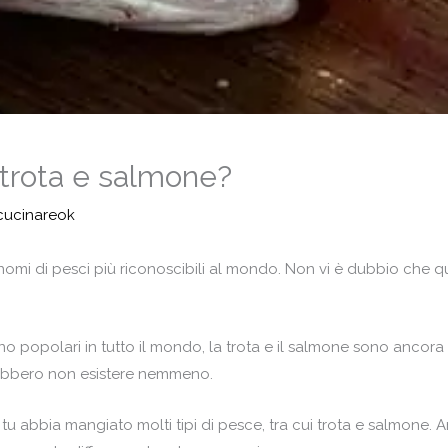
a trota e salmone?
cucinareok
mi di pesci più riconoscibili al mondo. Non vi è dubbio che qu
ono popolari in tutto il mondo, la trota e il salmone sono ancora
trebbero non esistere nemmeno.
tu abbia mangiato molti tipi di pesce, tra cui trota e salmone. 