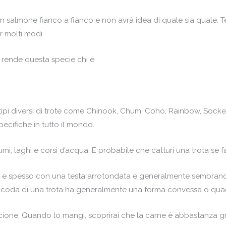
un salmone fianco a fianco e non avrà idea di quale sia quale
er molti modi.
 rende questa specie chi è.
ti tipi diversi di trote come Chinook, Chum, Coho, Rainbow, Sock
pecifiche in tutto il mondo.
i, laghi e corsi d’acqua. È probabile che catturi una trota se f
o e spesso con una testa arrotondata e generalmente sembrano p
a coda di una trota ha generalmente una forma convessa o qu
ncione. Quando lo mangi, scoprirai che la carne è abbastanza gr