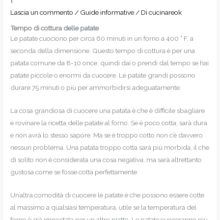
Lascia un commento
/
Guide informative
/ Di
cucinareok
Tempo di cottura delle patate
Le patate cuociono per circa 60 minuti in un forno a 400 ° F, a
seconda della dimensione. Questo tempo di cottura è per una
patata comune da 8-10 once, quindi dai o prendi dal tempo se hai
patate piccole o enormi da cuocere. Le patate grandi possono
durare 75 minuti o più per ammorbidirsi adeguatamente.
La cosa grandiosa di cuocere una patata è che è difficile sbagliare
e rovinare la ricetta delle patate al forno. Se è poco cotta, sarà dura
e non avrà lo stesso sapore. Ma se è troppo cotto non c’è davvero
nessun problema. Una patata troppo cotta sarà più morbida, il che
di solito non è considerata una cosa negativa, ma sarà altrettanto
gustosa come se fosse cotta perfettamente.
Un’altra comodità di cuocere le patate è che possono essere cotte
al massimo a qualsiasi temperatura, utile se la temperatura del
forno è già impostata per un altro piatto. Le patate cuoceranno più