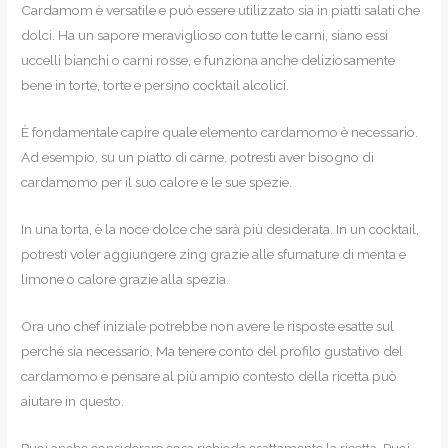
Cardamom è versatile e può essere utilizzato sia in piatti salati che
dolci. Ha un sapore meraviglioso con tutte le carni, siano essi
uccelli bianchi o carni rosse, e funziona anche deliziosamente
bene in torte, torte e persino cocktail alcolici.
È fondamentale capire quale elemento cardamomo è necessario.
Ad esempio, su un piatto di carne, potresti aver bisogno di
cardamomo per il suo calore e le sue spezie.
In una torta, è la noce dolce che sarà più desiderata. In un cocktail,
potresti voler aggiungere zing grazie alle sfumature di menta e
limone o calore grazie alla spezia.
Ora uno chef iniziale potrebbe non avere le risposte esatte sul
perché sia necessario, Ma tenere conto del profilo gustativo del
cardamomo e pensare al più ampio contesto della ricetta può
aiutare in questo.
Puoi anche considerare cosa richiede esattamente la ricetta. Puoi