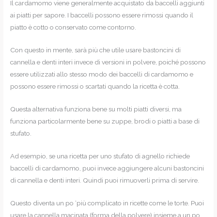
Il cardamomo viene generalmente acquistato da baccelli aggiunti
ai piatti per sapore. I baccelli possono essere rimossi quando il
piatto è cotto o conservato come contorno.
Con questo in mente, sarà più che utile usare bastoncini di
cannella e denti interi invece di versioni in polvere, poiché possono
essere utilizzati allo stesso modo dei baccelli di cardamomo e
possono essere rimossi o scartati quando la ricetta è cotta.
Questa alternativa funziona bene su molti piatti diversi, ma
funziona particolarmente bene su zuppe, brodi o piatti a base di
stufato.
Ad esempio, se una ricetta per uno stufato di agnello richiede
baccelli di cardamomo, puoi invece aggiungere alcuni bastoncini
di cannella e denti interi. Quindi puoi rimuoverli prima di servire.
Questo diventa un po ‘più complicato in ricette come le torte. Puoi
usare la cannella macinata (forma della polvere) insieme a un po