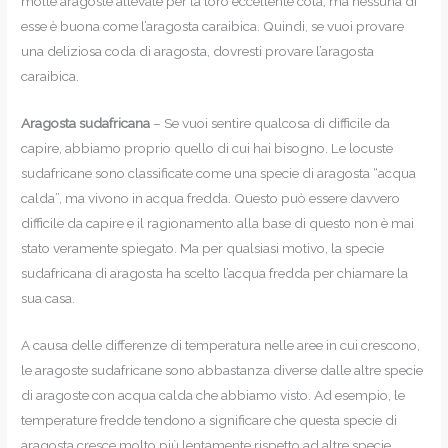
molte aragoste allevate per la loro eccellente cola, ma nessuna di
esse è buona come l’aragosta caraibica. Quindi, se vuoi provare
una deliziosa coda di aragosta, dovresti provare l’aragosta
caraibica.
Aragosta sudafricana
– Se vuoi sentire qualcosa di difficile da
capire, abbiamo proprio quello di cui hai bisogno. Le locuste
sudafricane sono classificate come una specie di aragosta “acqua
calda”, ma vivono in acqua fredda. Questo può essere davvero
difficile da capire e il ragionamento alla base di questo non è mai
stato veramente spiegato. Ma per qualsiasi motivo, la specie
sudafricana di aragosta ha scelto l’acqua fredda per chiamare la
sua casa.
A causa delle differenze di temperatura nelle aree in cui crescono,
le aragoste sudafricane sono abbastanza diverse dalle altre specie
di aragoste con acqua calda che abbiamo visto. Ad esempio, le
temperature fredde tendono a significare che questa specie di
aragosta cresce molto più lentamente rispetto ad altre specie.