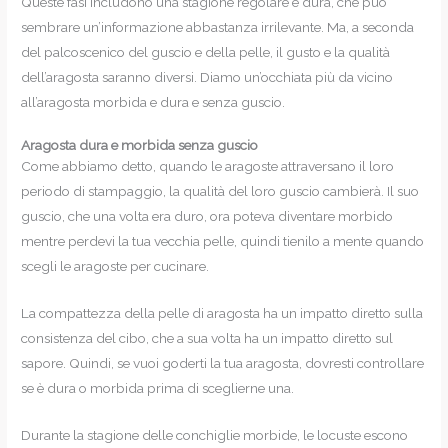
Queste fasi includono una stagione regolare e dura, che può
sembrare un’informazione abbastanza irrilevante. Ma, a seconda
del palcoscenico del guscio e della pelle, il gusto e la qualità
dell’aragosta saranno diversi. Diamo un’occhiata più da vicino
all’aragosta morbida e dura e senza guscio.
Aragosta dura e morbida senza guscio
Come abbiamo detto, quando le aragoste attraversano il loro
periodo di stampaggio, la qualità del loro guscio cambierà. Il suo
guscio, che una volta era duro, ora poteva diventare morbido
mentre perdevi la tua vecchia pelle, quindi tienilo a mente quando
scegli le aragoste per cucinare.
La compattezza della pelle di aragosta ha un impatto diretto sulla
consistenza del cibo, che a sua volta ha un impatto diretto sul
sapore. Quindi, se vuoi goderti la tua aragosta, dovresti controllare
se è dura o morbida prima di sceglierne una.
Durante la stagione delle conchiglie morbide, le locuste escono