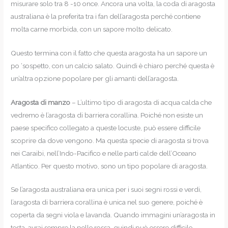
misurare solo tra 8 -10 once. Ancora una volta, la coda di aragosta
australiana è la preferita tra i fan dell’aragosta perché contiene
molta carne morbida, con un sapore molto delicato.
Questo termina con il fatto che questa aragosta ha un sapore un
po ‘sospetto, con un calcio salato. Quindi è chiaro perché questa è
un’altra opzione popolare per gli amanti dell’aragosta.
Aragosta di manzo
– L’ultimo tipo di aragosta di acqua calda che
vedremo è l’aragosta di barriera corallina. Poiché non esiste un
paese specifico collegato a queste locuste, può essere difficile
scoprire da dove vengono. Ma questa specie di aragosta si trova
nei Caraibi, nell’Indo-Pacifico e nelle parti calde dell’Oceano
Atlantico. Per questo motivo, sono un tipo popolare di aragosta.
Se l’aragosta australiana era unica per i suoi segni rossi e verdi,
l’aragosta di barriera corallina è unica nel suo genere, poiché è
coperta da segni viola e lavanda. Quando immagini un’aragosta in
testa, avrai sempre la pelle rossa, quindi può essere difficile