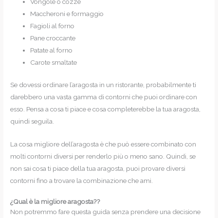
Vongole o cozze
Maccheroni e formaggio
Fagioli al forno
Pane croccante
Patate al forno
Carote smaltate
Se dovessi ordinare l’aragosta in un ristorante, probabilmente ti
darebbero una vasta gamma di contorni che puoi ordinare con
esso. Pensa a cosa ti piace e cosa completerebbe la tua aragosta,
quindi seguila.
La cosa migliore dell’aragosta è che può essere combinato con
molti contorni diversi per renderlo più o meno sano. Quindi, se
non sai cosa ti piace della tua aragosta, puoi provare diversi
contorni fino a trovare la combinazione che ami.
¿Qual è la migliore aragosta??
Non potremmo fare questa guida senza prendere una decisione