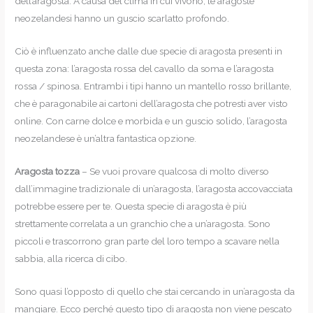
dell’aragosta. A causa del clima in cui vivono, le aragoste
neozelandesi hanno un guscio scarlatto profondo.
Ciò è influenzato anche dalle due specie di aragosta presenti in
questa zona: l’aragosta rossa del cavallo da soma e l’aragosta
rossa / spinosa. Entrambi i tipi hanno un mantello rosso brillante,
che è paragonabile ai cartoni dell’aragosta che potresti aver visto
online. Con carne dolce e morbida e un guscio solido, l’aragosta
neozelandese è un’altra fantastica opzione.
Aragosta tozza
– Se vuoi provare qualcosa di molto diverso
dall’immagine tradizionale di un’aragosta, l’aragosta accovacciata
potrebbe essere per te. Questa specie di aragosta è più
strettamente correlata a un granchio che a un’aragosta. Sono
piccoli e trascorrono gran parte del loro tempo a scavare nella
sabbia, alla ricerca di cibo.
Sono quasi l’opposto di quello che stai cercando in un’aragosta da
mangiare. Ecco perché questo tipo di aragosta non viene pescato