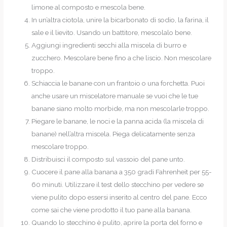
limone al composto e mescola bene.
In un’altra ciotola, unire la bicarbonato di sodio, la farina, il
sale e il lievito. Usando un battitore, mescolalo bene.
Aggiungi ingredienti secchi alla miscela di burro e
zucchero. Mescolare bene fino a che liscio. Non mescolare
troppo.
Schiaccia le banane con un frantoio o una forchetta. Puoi
anche usare un miscelatore manuale se vuoi che le tue
banane siano molto morbide, ma non mescolarle troppo.
Piegare le banane, le noci e la panna acida (la miscela di
banane) nell’altra miscela. Piega delicatamente senza
mescolare troppo.
Distribuisci il composto sul vassoio del pane unto.
Cuocere il pane alla banana a 350 gradi Fahrenheit per 55-
60 minuti. Utilizzare il test dello stecchino per vedere se
viene pulito dopo essersi inserito al centro del pane. Ecco
come sai che viene prodotto il tuo pane alla banana.
Quando lo stecchino è pulito, aprire la porta del forno e