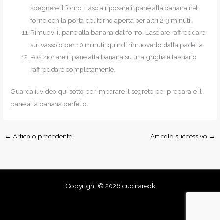
spegnere il forno. Lascia riposare il pane alla banana nel
forno con la porta del forno aperta per altri 2-3 minuti.
Rimuovi il pane alla banana dal forno. Lasciare raffreddare
sul vassoio per 10 minuti, quindi rimuoverlo dalla padella.
Posizionare il pane alla banana su una griglia e lasciarlo
raffreddare completamente.
Guarda il video qui sotto per imparare il segreto per preparare il
pane alla banana perfetto.
←
Articolo precedente
Articolo successivo
→
Copyright © 2026 cucinareok