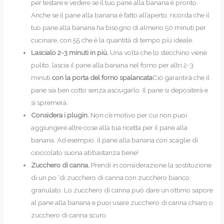
per testare e vedere se il tuo pane alla banana è pronto.
Anche se il pane alla banana è fatto all’aperto, ricorda che il
tuo pane alla banana ha bisogno di almeno 50 minuti per
cucinare, con 55 che è la quantità di tempo più ideale.
Lascialo 2-3 minuti in più.
Una volta che lo stecchino viene
pulito, lascia il pane alla banana nel forno per altri 2-3
minuti
con la porta del forno spalancata
Ciò garantirà che il
pane sia ben cotto senza asciugarlo. Il pane si depositerà e
si spremerà.
Considera i plugin.
Non c’è motivo per cui non puoi
aggiungere altre cose alla tua ricetta per il pane alla
banana. Ad esempio, il pane alla banana con scaglie di
cioccolato suona abbastanza bene!
Zucchero di canna.
Prendi in considerazione la sostituzione
di un po ‘di zucchero di canna con zucchero bianco
granulato. Lo zucchero di canna può dare un ottimo sapore
al pane alla banana e puoi usare zucchero di canna chiaro o
zucchero di canna scuro.