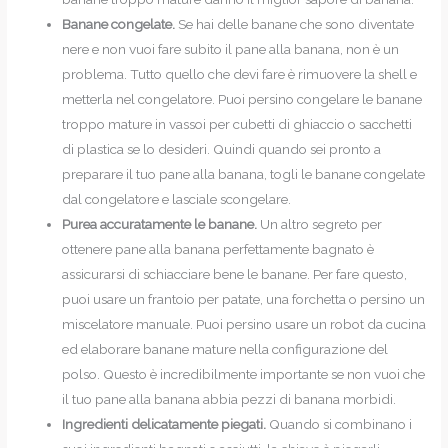
Banane congelate.
Se hai delle banane che sono diventate
nere e non vuoi fare subito il pane alla banana, non è un
problema. Tutto quello che devi fare è rimuovere la shell e
metterla nel congelatore. Puoi persino congelare le banane
troppo mature in vassoi per cubetti di ghiaccio o sacchetti
di plastica se lo desideri. Quindi quando sei pronto a
preparare il tuo pane alla banana, togli le banane congelate
dal congelatore e lasciale scongelare.
Purea accuratamente le banane.
Un altro segreto per
ottenere pane alla banana perfettamente bagnato è
assicurarsi di schiacciare bene le banane. Per fare questo,
puoi usare un frantoio per patate, una forchetta o persino un
miscelatore manuale. Puoi persino usare un robot da cucina
ed elaborare banane mature nella configurazione del
polso. Questo è incredibilmente importante se non vuoi che
il tuo pane alla banana abbia pezzi di banana morbidi.
Ingredienti delicatamente piegati.
Quando si combinano i