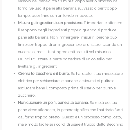
vassoio del pane circa 10 minuti dopo averlo rimosso dal
forno. Se lasci il pane alla banana sul vassoio per troppo
tempo, puoi finire con un fondo imbevuto.
Misura gli ingredienti con precisione.
È importante ottenere
il rapporto degli ingredienti proprio quando si produce
pane alla banana. Non immergere i misurini perché può
finire con troppo di un ingrediente o di un altro. Usando un
cucchiaio, metti i tuoi ingredienti asciutti nel misurino.
Quindi utilizzare la parte posteriore di un coltello per
livellare gli ingredienti.
Crema lo zucchero e il burro.
Se hai usato il tuo miscelatore
elettrico per schiacciare le banane, assicurati di pulire e
asciugare bene il composto prima di usarlo per burro e
zucchero.
Non cucinare un po ‘il pane alla banana.
Se metà del tuo
pane viene affondato, in genere significa che l’hai tirato fuori
dal forno troppo presto. Questo è un processo complicato,
ma è molto facile se ricordi di usare il trucco dello stecchino