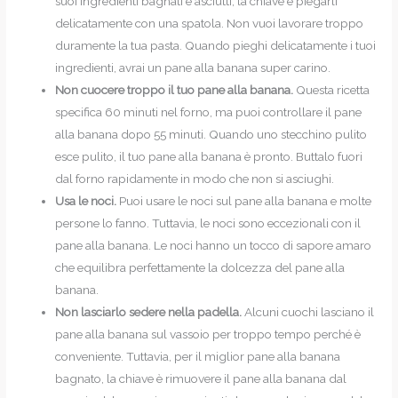
suoi ingredienti bagnati e asciutti, la chiave è piegarli
delicatamente con una spatola. Non vuoi lavorare troppo
duramente la tua pasta. Quando pieghi delicatamente i tuoi
ingredienti, avrai un pane alla banana super carino.
Non cuocere troppo il tuo pane alla banana.
Questa ricetta
specifica 60 minuti nel forno, ma puoi controllare il pane
alla banana dopo 55 minuti. Quando uno stecchino pulito
esce pulito, il tuo pane alla banana è pronto. Buttalo fuori
dal forno rapidamente in modo che non si asciughi.
Usa le noci.
Puoi usare le noci sul pane alla banana e molte
persone lo fanno. Tuttavia, le noci sono eccezionali con il
pane alla banana. Le noci hanno un tocco di sapore amaro
che equilibra perfettamente la dolcezza del pane alla
banana.
Non lasciarlo sedere nella padella.
Alcuni cuochi lasciano il
pane alla banana sul vassoio per troppo tempo perché è
conveniente. Tuttavia, per il miglior pane alla banana
bagnato, la chiave è rimuovere il pane alla banana dal