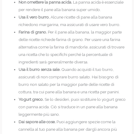
Non omettere la panna acida.
La panna acida è essenziale
per rendere il pane alla banana super umido.
Usa il vero burro.
Alcune ricette di pane alla banana
richiedono margarina, ma assicurati di usare vero burro.
Farina di grano.
Per il pane alla banana, la maggior parte
delle ricette richiede farina di grano. Per usare una farina
alternativa come la farina di mandorle, assicurati di trovare
una ricetta che lo specifichi perché la percentuale di
ingredienti sarà generalmente diversa.
Usa il burro senza sale.
Quando acquisti il tuo burro,
assicurati di non comprare burro salato. Hai bisogno di
burro non salato per la maggior parte delle ricette di
cottura, tra cui pane alla banana e una ricetta per panini.
Yogurt greco.
Se lo desideri, puoi sostituire lo yogurt greco
con panna acida. Ciò si traduce in un pane alla banana
leggermente più sano.
Dai sapore alle cose.
Puoi aggiungere spezie come la
cannella al tuo pane alla banana per dargli ancora più