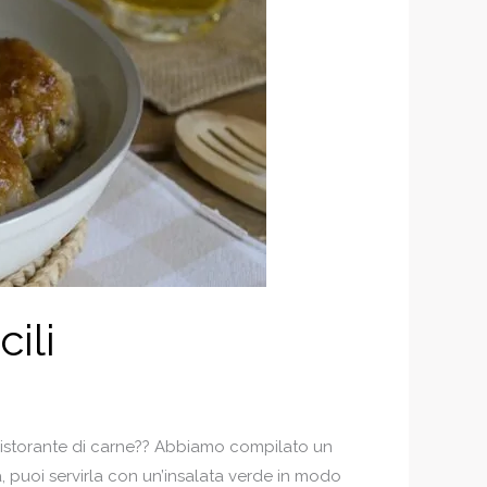
ili
o ristorante di carne?? Abbiamo compilato un
, puoi servirla con un’insalata verde in modo