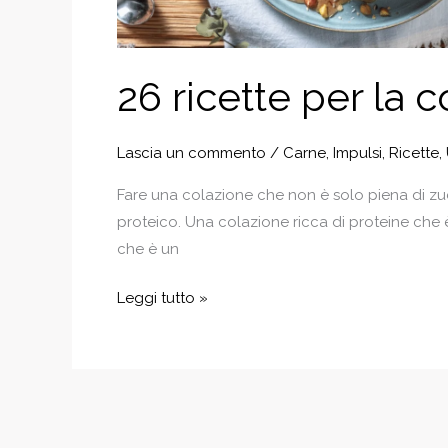
26 ricette per la 
Lascia un commento
/
Carne
,
Impulsi
,
Ricette
,
Fare una colazione che non è solo piena di zu
proteico. Una colazione ricca di proteine che è
che è un
26
Leggi tutto »
ricette
per
la
colazione
facili