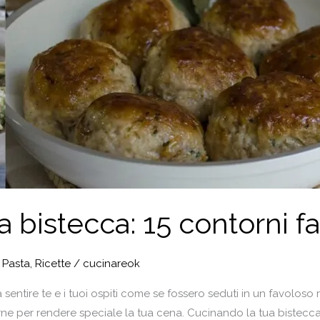
 bistecca: 15 contorni fac
,
Pasta
,
Ricette
/
cucinareok
 sentire te e i tuoi ospiti come se fossero seduti in un favolos
arne per rendere speciale la tua cena. Cucinando la tua bistecca