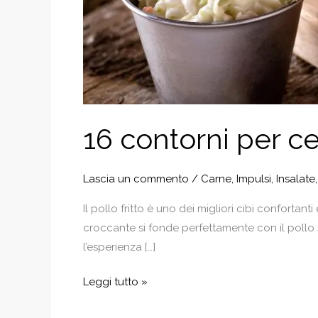
16 contorni per cen
Lascia un commento
/
Carne
,
Impulsi
,
Insalate
Il pollo fritto è uno dei migliori cibi confortan
croccante si fonde perfettamente con il pollo s
l’esperienza […]
16
Leggi tutto »
contorni