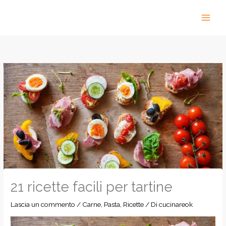
Vai
al
contenuto
21 ricette facili per tartine
Lascia un commento
/
Carne
,
Pasta
,
Ricette
/ Di
cucinareok