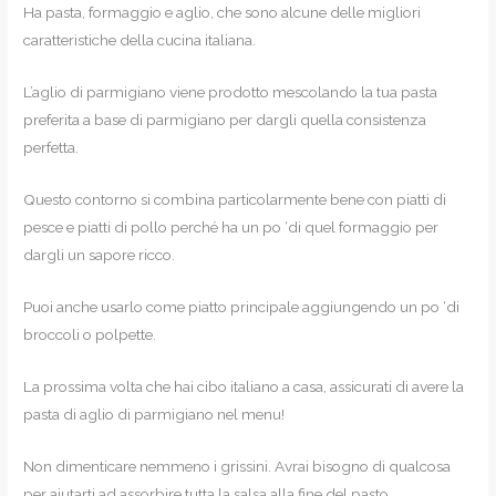
Ha pasta, formaggio e aglio, che sono alcune delle migliori
caratteristiche della cucina italiana.
L’aglio di parmigiano viene prodotto mescolando la tua pasta
preferita a base di parmigiano per dargli quella consistenza
perfetta.
Questo contorno si combina particolarmente bene con piatti di
pesce e piatti di pollo perché ha un po ‘di quel formaggio per
dargli un sapore ricco.
Puoi anche usarlo come piatto principale aggiungendo un po ‘di
broccoli o polpette.
La prossima volta che hai cibo italiano a casa, assicurati di avere la
pasta di aglio di parmigiano nel menu!
Non dimenticare nemmeno i grissini. Avrai bisogno di qualcosa
per aiutarti ad assorbire tutta la salsa alla fine del pasto.