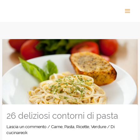
Vai
al
contenuto
26 deliziosi contorni di pasta
Lascia un commento
/
Carne
,
Pasta
,
Ricette
,
Verdure
/ Di
cucinareok