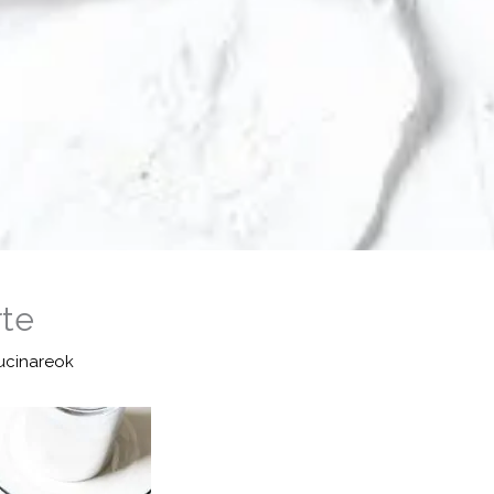
rte
ucinareok