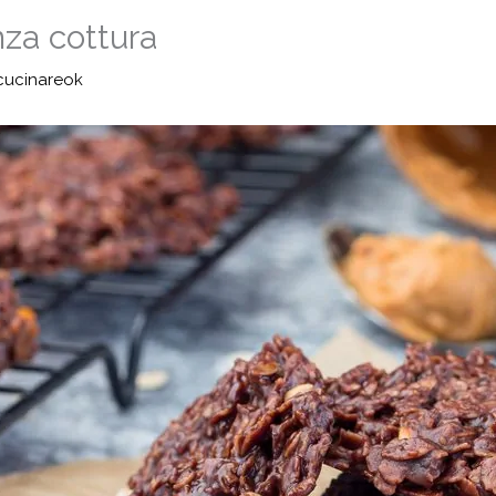
nza cottura
cucinareok