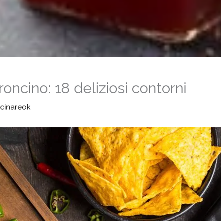
oncino: 18 deliziosi contorni
cinareok