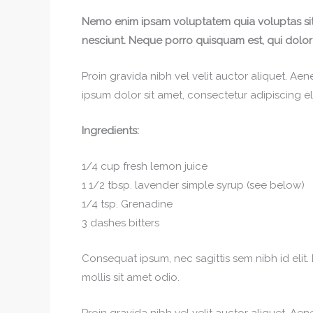
Nemo enim ipsam voluptatem quia voluptas sit 
nesciunt. Neque porro quisquam est, qui dolor
Proin gravida nibh vel velit auctor aliquet. Aen
ipsum dolor sit amet, consectetur adipiscing eli
Ingredients:
1/4 cup fresh lemon juice
1 1/2 tbsp. lavender simple syrup (see below)
1/4 tsp. Grenadine
3 dashes bitters
Consequat ipsum, nec sagittis sem nibh id elit.
mollis sit amet odio.
Proin gravida nibh vel velit auctor aliquet. Aen