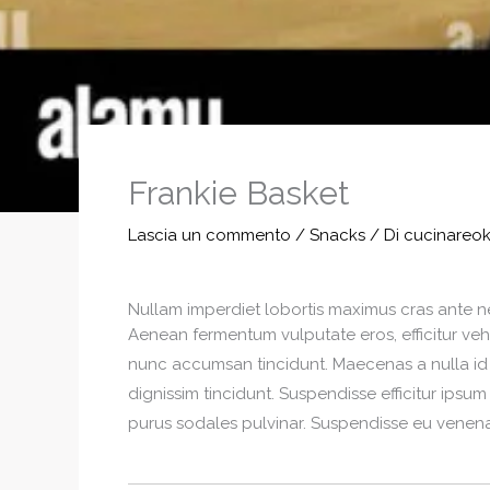
Frankie Basket
Lascia un commento
/
Snacks
/ Di
cucinareo
Nullam imperdiet lobortis maximus cras ante 
Aenean fermentum vulputate eros, efficitur veh
nunc accumsan tincidunt. Maecenas a nulla id
dignissim tincidunt. Suspendisse efficitur ipsum
purus sodales pulvinar. Suspendisse eu venenat