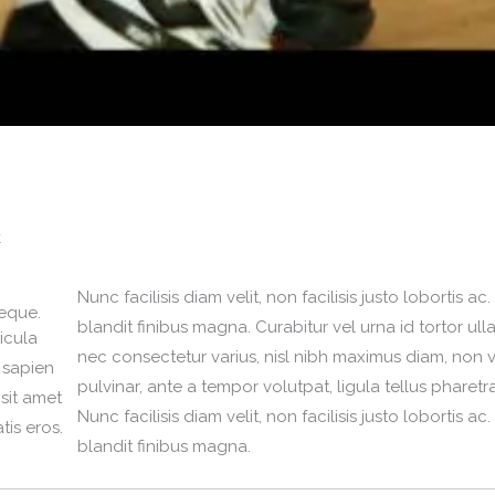
k
Nunc facilisis diam velit, non facilisis justo lobortis ac
neque.
blandit finibus magna. Curabitur vel urna id tortor 
icula
nec consectetur varius, nisl nibh maximus diam, non 
 sapien
pulvinar, ante a tempor volutpat, ligula tellus pharetra
 sit amet
Nunc facilisis diam velit, non facilisis justo lobortis ac
is eros.
blandit finibus magna.