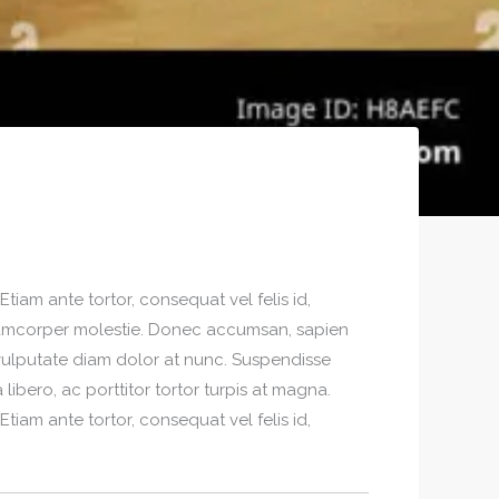
. Etiam ante tortor, consequat vel felis id,
ullamcorper molestie. Donec accumsan, sapien
vulputate diam dolor at nunc. Suspendisse
 libero, ac porttitor tortor turpis at magna.
. Etiam ante tortor, consequat vel felis id,