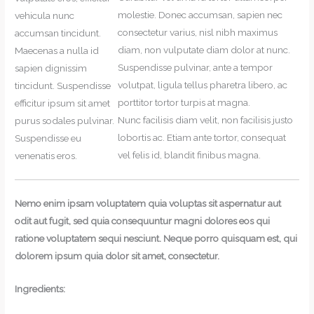
molestie. Donec accumsan, sapien nec
vehicula nunc
consectetur varius, nisl nibh maximus
accumsan tincidunt.
diam, non vulputate diam dolor at nunc.
Maecenas a nulla id
Suspendisse pulvinar, ante a tempor
sapien dignissim
volutpat, ligula tellus pharetra libero, ac
tincidunt. Suspendisse
porttitor tortor turpis at magna.
efficitur ipsum sit amet
Nunc facilisis diam velit, non facilisis justo
purus sodales pulvinar.
lobortis ac. Etiam ante tortor, consequat
Suspendisse eu
vel felis id, blandit finibus magna.
venenatis eros.
Nemo enim ipsam voluptatem quia voluptas sit aspernatur aut
odit aut fugit, sed quia consequuntur magni dolores eos qui
ratione voluptatem sequi nesciunt. Neque porro quisquam est, qui
dolorem ipsum quia dolor sit amet, consectetur.
Ingredients: