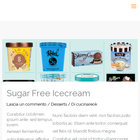
Vai
al
contenuto
Sugar Free Icecream
Lascia un commento
/
Desserts
/ Di
cucinareok
Curabitur coldimen
Nunc facilisis diam velit, non facilisis justo
ipsum ante, sed tempus
lobortis ac. Etiam ante tortor, consequat
lorem.
vel felis id, blandit finibus magna.
Aenean fermentum
Curabitur vel urna id tortor ullamcorper
vulputate eros, efficitur