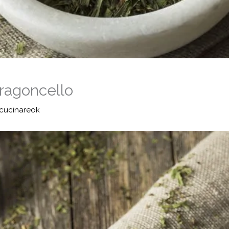
dragoncello
cucinareok