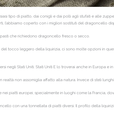
i tipo di piatto, dai conigli e dai polli agli stufati e alle zupp
l’abbiamo coperto con i migliori sostituti del dragoncello disp
uoi pasti che richiedono dragoncello fresco o secco.
a del tocco leggero della liquirizia, ci sono molte opzioni in qu
rsi negli Stati Uniti. Stati Uniti E lo troverai anche in Europa e in
n realtà non assomiglia affatto alla natura. Invece di steli lungh
nei piatti europei, specialmente in luoghi come la Francia, dov
ello con una tonnellata di piatti diversi. Il profilo della liquir