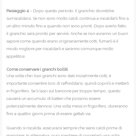
Passaggio 4
– Dopo questo periodo, il granchio dovrebbe
surriscaldarsi. Se non sono molto caldi, continua a riscaldarli fino a
un altro minuto fino a quando non sono pronti. Dopo averlo fatto,
il granchio sarà pronto per servire. Anche se non avranno un buon
sapore come quando erano originariamente cotti, fumarli è il
modo migliore per riscaldarli e saranno comunque molto
appetitosi.
Come conservare i granchi bolliti
Una volta che i tuoi granchi sono stati inizialmente cotti, è
importante consentire loro di raffreddarsi, quindi coprirli e metterli
in frigorifero. Se li lasci sul bancone per troppo tempo, questo
causerà un accumulo di batteri che possono essere
potenzialmente dannosi. Una volta messi in frigorifero, dureranno
fino a quattro giorni prima di essere gettati via.
Quando si riscalda, assicurarsi sempre che siano caldi prima di
mangiare. In alternativa, puoi scegliere di congelarli una volta