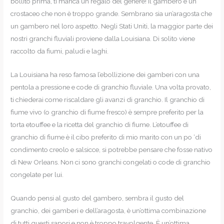
bollito prima, ti manca un regalo del genere! Il gambero è un
crostaceo che non è troppo grande. Sembrano sia un’aragosta che
un gambero nel loro aspetto. Negli Stati Uniti, la maggior parte dei
nostri granchi fluviali proviene dalla Louisiana. Di solito viene
raccolto da fiumi, paludi e laghi.
La Louisiana ha reso famosa l’ebollizione dei gamberi con una
pentola a pressione e code di granchio fluviale. Una volta provato,
ti chiederai come riscaldare gli avanzi di granchio. Il granchio di
fiume vivo (o granchio di fiume fresco) è sempre preferito per la
torta etouffee e la ricetta del granchio di fiume. L’etouffee di
granchio di fiume è il cibo preferito di mio marito con un po ‘di
condimento creolo e salsicce, si potrebbe pensare che fosse nativo
di New Orleans. Non ci sono granchi congelati o code di granchio
congelate per lui.
Quando pensi al gusto del gambero, sembra il gusto del
granchio, dei gamberi e dell’aragosta, è un’ottima combinazione
di tutti questi sapori e non è troppo travolgente. È un’ottima