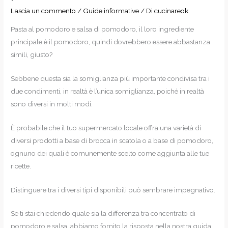
Lascia un commento
/
Guide informative
/ Di
cucinareok
Pasta al pomodoro e salsa di pomodoro, il loro ingrediente
principale è il pomodoro, quindi dovrebbero essere abbastanza
simili, giusto?
Sebbene questa sia la somiglianza più importante condivisa tra i
due condimenti, in realtà è l’unica somiglianza, poiché in realtà
sono diversi in molti modi.
È probabile che il tuo supermercato locale offra una varietà di
diversi prodotti a base di brocca in scatola o a base di pomodoro,
ognuno dei quali è comunemente scelto come aggiunta alle tue
ricette.
Distinguere tra i diversi tipi disponibili può sembrare impegnativo.
Se ti stai chiedendo quale sia la differenza tra concentrato di
pomodoro e salsa, abbiamo fornito la risposta nella nostra guida