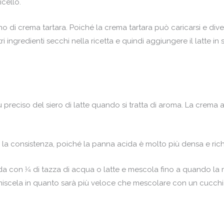
icello.
iaino di crema tartara. Poiché la crema tartara può caricarsi e div
 ingredienti secchi nella ricetta e quindi aggiungere il latte in 
 preciso del siero di latte quando si tratta di aroma. La crema 
 è la consistenza, poiché la panna acida è molto più densa e ri
ida con 1⁄4 di tazza di acqua o latte e mescola fino a quando la 
 miscela in quanto sarà più veloce che mescolare con un cucchi