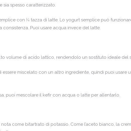
te sia spesso caratterizzato.
emplice con 1⁄4 tazza di latte. Lo yogurt semplice può funzion
 la consistenza. Puoi usare acqua invece del latte.
lto volume di acido lattico, rendendolo un sostituto ideale del si
 essere miscelato con un altro ingrediente, quindi puoi usare una
, puoi mescolare il kefir con acqua o latte per allentarlo.
da nota come bitartrato di potassio. Come l’aceto bianco, la cre