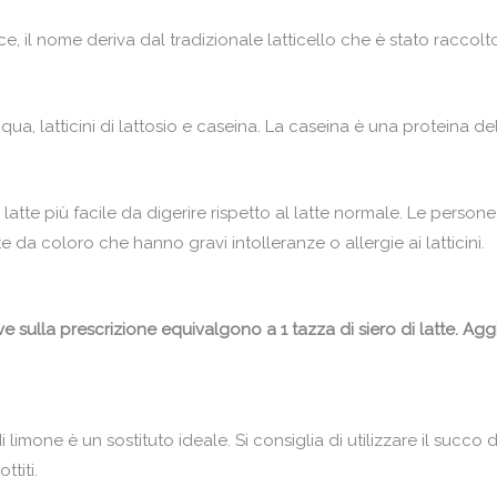
e, il nome deriva dal tradizionale latticello che è stato raccol
qua, latticini di lattosio e caseina. La caseina è una proteina
del latte più facile da digerire rispetto al latte normale. Le perso
te da coloro che hanno gravi intolleranze o allergie ai latticini.
e sulla prescrizione equivalgono a 1 tazza di siero di latte. Agg
 di limone è un sostituto ideale. Si consiglia di utilizzare il su
titi.