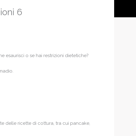
ioni 6
 esaurisci o se hai restrizioni dietetiche?
rmadio.
 delle ricette di cottura, tra cui pancake,