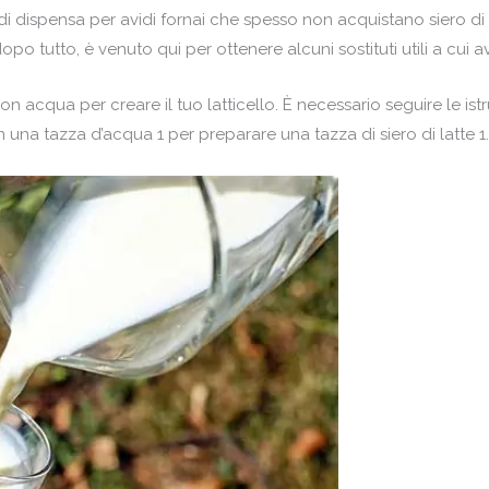
to di dispensa per avidi fornai che spesso non acquistano siero 
opo tutto, è venuto qui per ottenere alcuni sostituti utili a cui 
on acqua per creare il tuo latticello. È necessario seguire le istru
 una tazza d’acqua 1 per preparare una tazza di siero di latte 1.