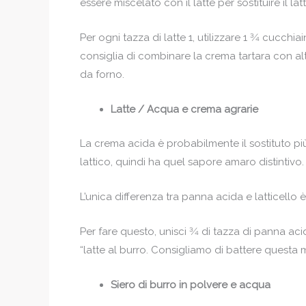
essere miscelato con il latte per sostituire il latt
Per ogni tazza di latte 1, utilizzare 1 3⁄4 cucch
consiglia di combinare la crema tartara con altri
da forno.
Latte / Acqua e crema agrarie
La crema acida è probabilmente il sostituto più
lattico, quindi ha quel sapore amaro distintivo.
L’unica differenza tra panna acida e latticello
Per fare questo, unisci 3⁄4 di tazza di panna ac
“latte al burro. Consigliamo di battere questa
Siero di burro in polvere e acqua