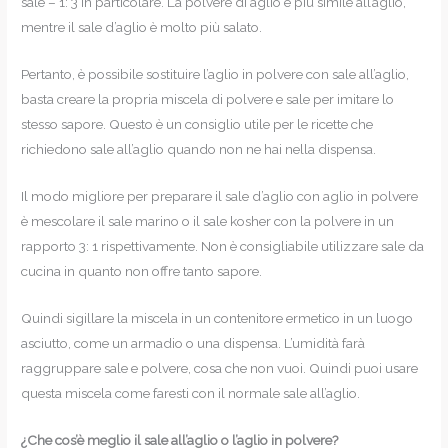
sale – 1: 3 in particolare. La polvere di aglio è più simile all’aglio,
mentre il sale d’aglio è molto più salato.
Pertanto, è possibile sostituire l’aglio in polvere con sale all’aglio,
basta creare la propria miscela di polvere e sale per imitare lo
stesso sapore. Questo è un consiglio utile per le ricette che
richiedono sale all’aglio quando non ne hai nella dispensa.
Il modo migliore per preparare il sale d’aglio con aglio in polvere
è mescolare il sale marino o il sale kosher con la polvere in un
rapporto 3: 1 rispettivamente. Non è consigliabile utilizzare sale da
cucina in quanto non offre tanto sapore.
Quindi sigillare la miscela in un contenitore ermetico in un luogo
asciutto, come un armadio o una dispensa. L’umidità farà
raggruppare sale e polvere, cosa che non vuoi. Quindi puoi usare
questa miscela come faresti con il normale sale all’aglio.
¿Che cos’è meglio il sale all’aglio o l’aglio in polvere?