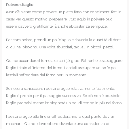
Polvere di aglio
¡Non c’è niente come provare un piatto fatto con condimenti fatti in
casa! Per questo motivo, preparare il tuo aglio in polvere può
essere davvero gratificante. È anche abbastanza semplice.
Per cominciare, prendi un po ‘d’aglio e sbuccia la quantità di denti
di cui hai bisogno. Una volta sbucciati, tagliali in piccoli pezzi.
Quindi accendere il forno a circa 150 gradi Fahrenheit e assaggiare
l’aglio tritato all’interno del forno. Lasciali asciugare un po ‘e poi
lasciali raffreddare dal forno per un momento.
Se riesci a schiacciare i pezzi di aglio relativamente facilmente,
l’aglio è pronto per il passaggio successivo. Se ciò non è possibile,
l’aglio probabilmente impiegherà un po ‘di tempo in più nel forno.
I pezzi di aglio alla fine si raffredderanno, a quel punto dovrai
macinarli. Quindi dovrebbero diventare una consistenza di