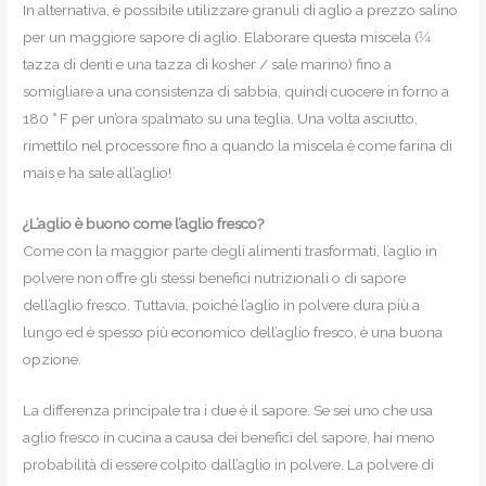
In alternativa, è possibile utilizzare granuli di aglio a prezzo salino
per un maggiore sapore di aglio. Elaborare questa miscela (1⁄4
tazza di denti e una tazza di kosher / sale marino) fino a
somigliare a una consistenza di sabbia, quindi cuocere in forno a
180 ° F per un’ora spalmato su una teglia. Una volta asciutto,
rimettilo nel processore fino a quando la miscela è come farina di
mais e ha sale all’aglio!
¿L’aglio è buono come l’aglio fresco?
Come con la maggior parte degli alimenti trasformati, l’aglio in
polvere non offre gli stessi benefici nutrizionali o di sapore
dell’aglio fresco. Tuttavia, poiché l’aglio in polvere dura più a
lungo ed è spesso più economico dell’aglio fresco, è una buona
opzione.
La differenza principale tra i due è il sapore. Se sei uno che usa
aglio fresco in cucina a causa dei benefici del sapore, hai meno
probabilità di essere colpito dall’aglio in polvere. La polvere di