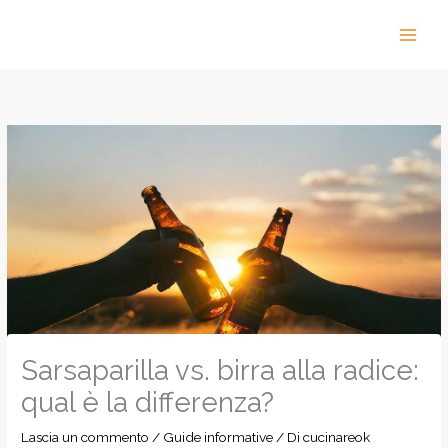
Vai
al
contenuto
Sarsaparilla vs. birra alla radice:
qual è la differenza?
Lascia un commento
/
Guide informative
/ Di
cucinareok