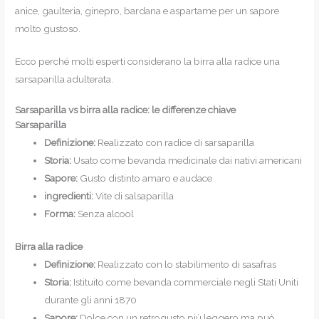
anice, gaulteria, ginepro, bardana e aspartame per un sapore
molto gustoso.
Ecco perché molti esperti considerano la birra alla radice una
sarsaparilla adulterata.
Sarsaparilla vs birra alla radice: le differenze chiave
Sarsaparilla
Definizione:
Realizzato con radice di sarsaparilla
Storia:
Usato come bevanda medicinale dai nativi americani
Sapore:
Gusto distinto amaro e audace
ingredienti:
Vite di salsaparilla
Forma:
Senza alcool
Birra alla radice
Definizione:
Realizzato con lo stabilimento di sasafras
Storia:
Istituito come bevanda commerciale negli Stati Uniti
durante gli anni 1870
Sapore:
Dolce con un retrogusto più leggero ma può