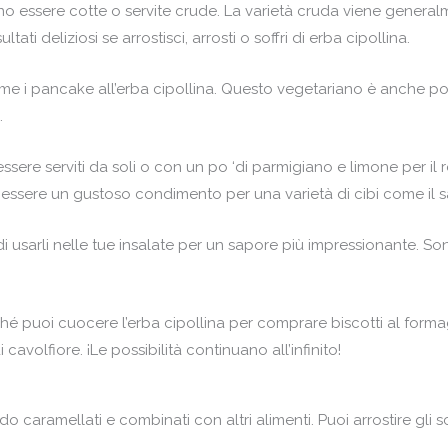
ono essere cotte o servite crude. La varietà cruda viene gener
tati deliziosi se arrostisci, arrosti o soffri di erba cipollina.
 come i pancake all’erba cipollina. Questo vegetariano è anche p
.
o essere serviti da soli o con un po ‘di parmigiano e limone per 
essere un gustoso condimento per una varietà di cibi come il 
i usarli nelle tue insalate per un sapore più impressionante. Sono
hé puoi cuocere l’erba cipollina per comprare biscotti al form
 cavolfiore. ¡Le possibilità continuano all’infinito!
caramellati e combinati con altri alimenti. Puoi arrostire gli scal