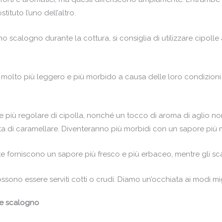
ituto l’uno dell’altro.
no scalogno durante la cottura, si consiglia di utilizzare cipoll
 molto più leggero e più morbido a causa delle loro condizion
iù regolare di cipolla, nonché un tocco di aroma di aglio non t
a di caramellare. Diventeranno più morbidi con un sapore più 
te forniscono un sapore più fresco e più erbaceo, mentre gli s
ossono essere serviti cotti o crudi. Diamo un’occhiata ai modi mi
 e scalogno