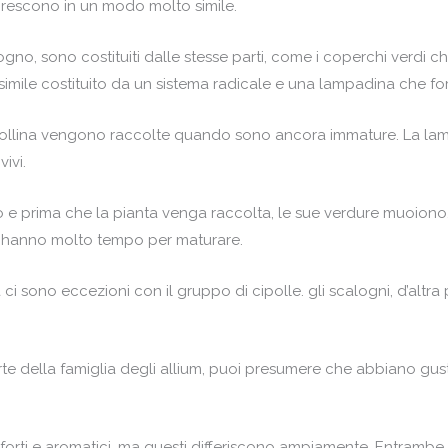
crescono in un modo molto simile.
no, sono costituiti dalle stesse parti, come i coperchi verdi 
imile costituito da un sistema radicale e una lampadina che fo
cipollina vengono raccolte quando sono ancora immature. La lam
ivi.
ungo e prima che la pianta venga raccolta, le sue verdure muoi
on hanno molto tempo per maturare.
 sono eccezioni con il gruppo di cipolle. gli scalogni, d’altra 
te della famiglia degli allium, puoi presumere che abbiano gusti
i forti e aromatici, ma questi differiscono ampiamente. Entrambe