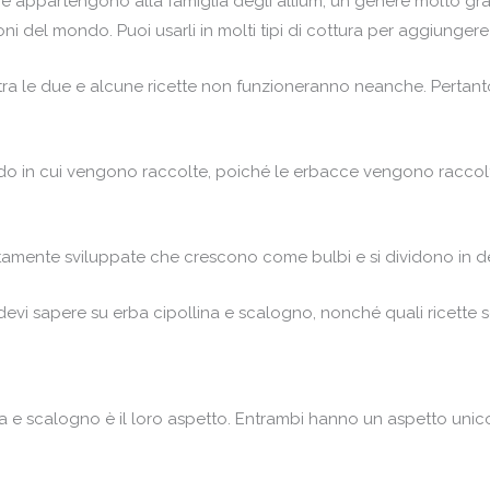
ci e appartengono alla famiglia degli allium, un genere molto 
ni del mondo. Puoi usarli in molti tipi di cottura per aggiungere 
e tra le due e alcune ricette non funzioneranno neanche. Pertant
l modo in cui vengono raccolte, poiché le erbacce vengono raccol
etamente sviluppate che crescono come bulbi e si dividono in den
devi sapere su erba cipollina e scalogno, nonché quali ricette 
ina e scalogno è il loro aspetto. Entrambi hanno un aspetto unic