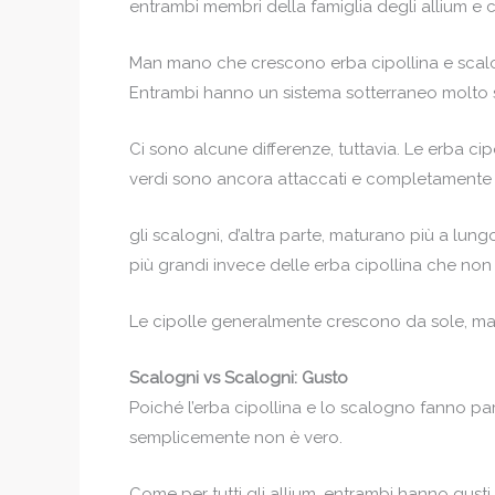
entrambi membri della famiglia degli allium e 
Man mano che crescono erba cipollina e scalog
Entrambi hanno un sistema sotterraneo molto s
Ci sono alcune differenze, tuttavia. Le erba 
verdi sono ancora attaccati e completamente v
gli scalogni, d’altra parte, maturano più a l
più grandi invece delle erba cipollina che n
Le cipolle generalmente crescono da sole, ma ci
Scalogni vs Scalogni: Gusto
Poiché l’erba cipollina e lo scalogno fanno par
semplicemente non è vero.
Come per tutti gli allium, entrambi hanno gust