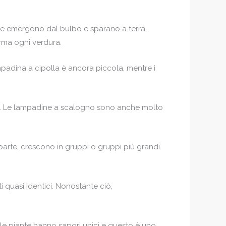
che emergono dal bulbo e sparano a terra.
rma ogni verdura.
padina a cipolla è ancora piccola, mentre i
ono. Le lampadine a scalogno sono anche molto
parte, crescono in gruppi o gruppi più grandi.
 quasi identici. Nonostante ciò,
 le piante hanno sapori unici e questo è uno