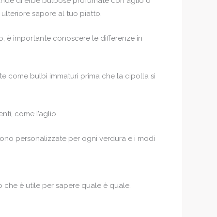
grande di erbe bulbose profumate con aglio o
ulteriore sapore al tuo piatto.
o, è importante conoscere le differenze in
te come bulbi immaturi prima che la cipolla si
ti, come l’aglio.
sono personalizzate per ogni verdura e i modi
o che è utile per sapere quale è quale.