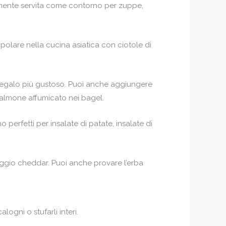
almente servita come contorno per zuppe,
opolare nella cucina asiatica con ciotole di
il regalo più gustoso. Puoi anche aggiungere
salmone affumicato nei bagel.
 perfetti per insalate di patate, insalate di
aggio cheddar. Puoi anche provare l’erba
ogni o stufarli interi.