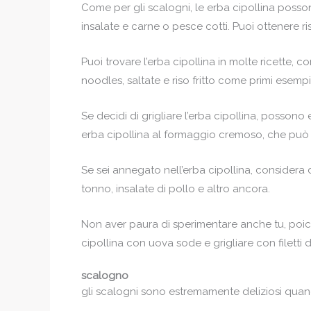
Come per gli scalogni, le erba cipollina poss
insalate e carne o pesce cotti. Puoi ottenere risul
Puoi trovare l’erba cipollina in molte ricette,
noodles, saltate e riso fritto come primi esempi
Se decidi di grigliare l’erba cipollina, posson
erba cipollina al formaggio cremoso, che può 
Se sei annegato nell’erba cipollina, considera d
tonno, insalate di pollo e altro ancora.
Non aver paura di sperimentare anche tu, poic
cipollina con uova sode e grigliare con filetti di
scalogno
gli scalogni sono estremamente deliziosi quando 