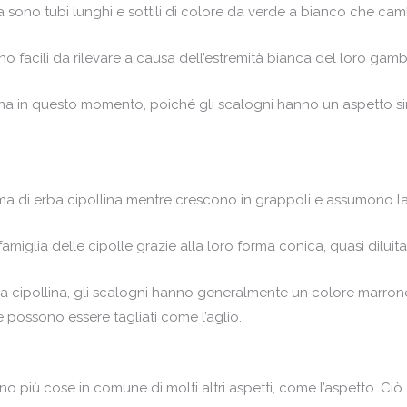
na sono tubi lunghi e sottili di colore da verde a bianco che ca
no facili da rilevare a causa dell’estremità bianca del loro gambo
lina in questo momento, poiché gli scalogni hanno un aspetto si
ma di erba cipollina mentre crescono in grappoli e assumono la
amiglia delle cipolle grazie alla loro forma conica, quasi diluita
ba cipollina, gli scalogni hanno generalmente un colore marrone
he possono essere tagliati come l’aglio.
 più cose in comune di molti altri aspetti, come l’aspetto. Ci