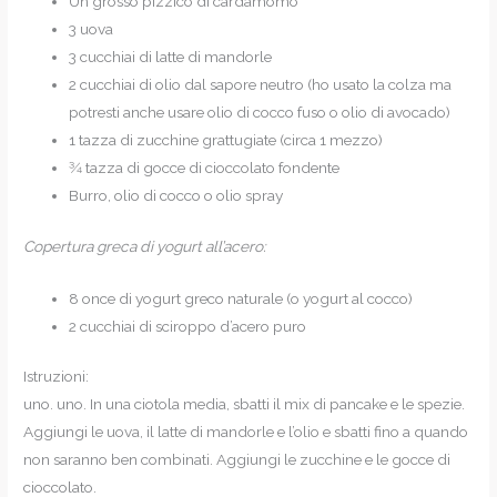
Un grosso pizzico di cardamomo
3 uova
3 cucchiai di latte di mandorle
2 cucchiai di olio dal sapore neutro (ho usato la colza ma
potresti anche usare olio di cocco fuso o olio di avocado)
1 tazza di zucchine grattugiate (circa 1 mezzo)
3⁄4 tazza di gocce di cioccolato fondente
Burro, olio di cocco o olio spray
Copertura greca di yogurt all’acero:
8 once di yogurt greco naturale (o yogurt al cocco)
2 cucchiai di sciroppo d’acero puro
Istruzioni:
uno. uno. In una ciotola media, sbatti il mix di pancake e le spezie.
Aggiungi le uova, il latte di mandorle e l’olio e sbatti fino a quando
non saranno ben combinati. Aggiungi le zucchine e le gocce di
cioccolato.