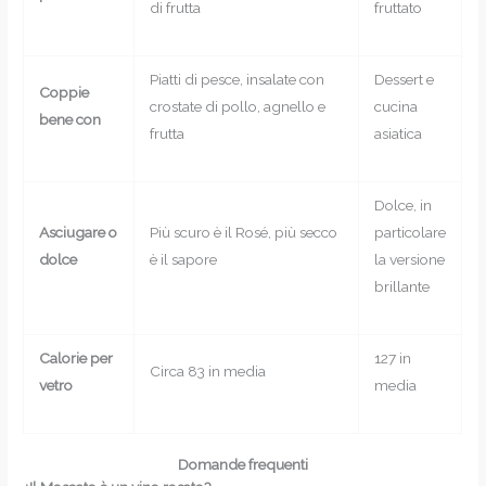
di frutta
fruttato
Piatti di pesce, insalate con
Dessert e
Coppie
crostate di pollo, agnello e
cucina
bene con
frutta
asiatica
Dolce, in
Asciugare o
Più scuro è il Rosé, più secco
particolare
dolce
è il sapore
la versione
brillante
Calorie per
127 in
Circa 83 in media
vetro
media
Domande frequenti