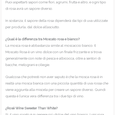
Puoi aspettarti sapori come fiori, agrumi, frutta e altro, e ogni tipo
di rosa avrà un sapore diverso.
In sostanza, il sapore della rosa dipenderà dai tipi di uva utilizzate
per produrla, dal dolce all’asciutto.
¿Qual è la differenza tra Moscato rosa e bianco?
La mosca rosa è abbastanza simile al moscaccio bianco. Il
Moscato Rosa è un vino dolce con un finale frizzante e si trova
generalmente con note di pesca e albicocca, oltre a sentori di
bacche, melograni e ciliegie.
Qualcosa che potresti non aver saputo è che la mosca rosa è in
realtà una mosca bianca con una piccola quantità di uva rossa che
viene aggiunta alla miscela per creare un sapore diverso. Quindi
questa è l’unica vera differenza tra i due tipi di vino.
¿Rosé Wine Sweeter Than White?
Sì, il vino rosato è in genere più dolce del vino bianco. I vini rosa