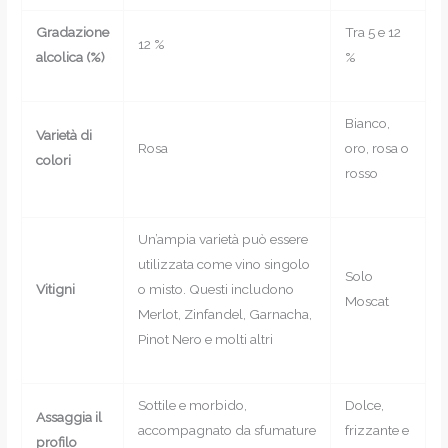
Gradazione
Tra 5 e 12
12 %
alcolica (%)
%
Bianco,
Varietà di
Rosa
oro, rosa o
colori
rosso
Un’ampia varietà può essere
utilizzata come vino singolo
Solo
Vitigni
o misto. Questi includono
Moscat
Merlot, Zinfandel, Garnacha,
Pinot Nero e molti altri
Sottile e morbido,
Dolce,
Assaggia il
accompagnato da sfumature
frizzante e
profilo