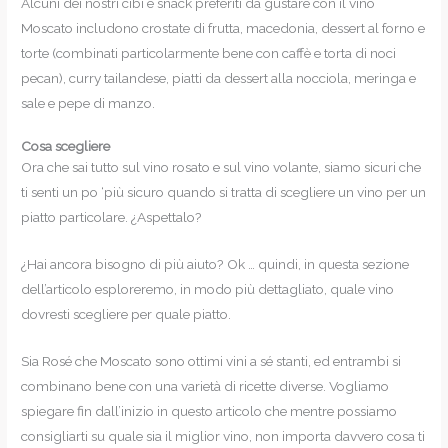
Alcuni dei nostri cibi e snack preferiti da gustare con il vino
Moscato includono crostate di frutta, macedonia, dessert al forno e
torte (combinati particolarmente bene con caffè e torta di noci
pecan), curry tailandese, piatti da dessert alla nocciola, meringa e
sale e pepe di manzo.
Cosa scegliere
Ora che sai tutto sul vino rosato e sul vino volante, siamo sicuri che
ti senti un po ‘più sicuro quando si tratta di scegliere un vino per un
piatto particolare. ¿Aspettalo?
¿Hai ancora bisogno di più aiuto? Ok … quindi, in questa sezione
dell’articolo esploreremo, in modo più dettagliato, quale vino
dovresti scegliere per quale piatto.
Sia Rosé che Moscato sono ottimi vini a sé stanti, ed entrambi si
combinano bene con una varietà di ricette diverse. Vogliamo
spiegare fin dall’inizio in questo articolo che mentre possiamo
consigliarti su quale sia il miglior vino, non importa davvero cosa ti